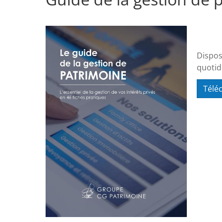
Dispos
quotid
Télé